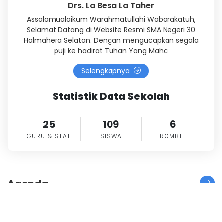
Drs. La Besa La Taher
Assalamualaikum Warahmatullahi Wabarakatuh,
Selamat Datang di Website Resmi SMA Negeri 30
Halmahera Selatan. Dengan mengucapkan segala
puji ke hadirat Tuhan Yang Maha
Selengkapnya
Statistik Data Sekolah
25
109
6
GURU & STAF
SISWA
ROMBEL
Agenda
Agenda kegiatan dan aktifitas sesuai dengan
kalender pendidikan