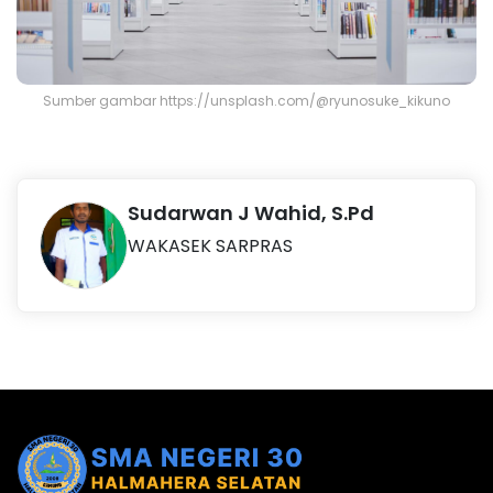
Sumber gambar https://unsplash.com/@ryunosuke_kikuno
Sudarwan J Wahid, S.Pd
WAKASEK SARPRAS