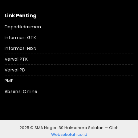
Link Penting
Dapodikdasmen
Informasi GTK
Informasi NISN
Verval PTK
Verval PD
PMP
Absensi Online
2025 © SMA Negeri 30 Halmahera Selatan — Oleh
Websekolah.co.id