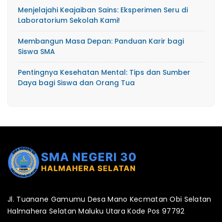
Menjelajahi Keajaiban Sains: Eksperimen Seru di
Laboratorium Sekolah Kami!
Membangun Masa Depan: Panduan Karir bagi
Siswa SMA
Pentingnya Kesehatan Mental: Tips dan Sumber
Daya bagi Siswa dan Orang Tua
Jl. Tuanane Gamumu Desa Mano Kecmatan Obi Selatan
Halmahera Selatan Maluku Utara Kode Pos 97792