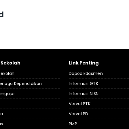
d
l Sekolah
Link Penting
 Sekolah
Dapodikdasmen
Tenaga Kependidikan
Informasi GTK
engajar
Informasi NISN
Verval PTK
da
Verval PD
as
PMP